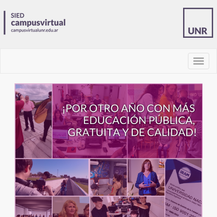
barra
de
naveg